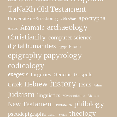
Regards protestants – Campus protestant
TaNaKh Old Testament
apocrypha
Université de Strasbourg
Akkadian
archaeology
Aramaic
Arabic
Christianity
computer science
digital humanities
Enoch
Egypt
epigraphy papyrology
codicology
exegesis
forgeries
Genesis
Gospels
history
Hebrew
Greek
Jesus
Joshua
Judaism
linguistics
Moses
Mesopotamia
New Testament
philology
Pentateuch
theology
pseudepigrapha
Quran
Syriac