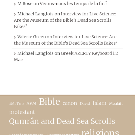
M.Rose
on
Vivons-nous les temps de la fin ?
Michael Langlois
on
Interview for Live Science:
Are the Museum of the Bible’s Dead Sea Scrolls
Fakes?
Valerie Green
on
Interview for Live Science: Are
the Museum of the Bible’s Dead Sea Scrolls Fakes?
Michael Langlois
on
Greek AZERTY Keyboard 1.2
Mac
Bible
canon
Islam
APM
David
Moabite
#MeToo
protestant
Qumrân and Dead Sea Scrolls
religions