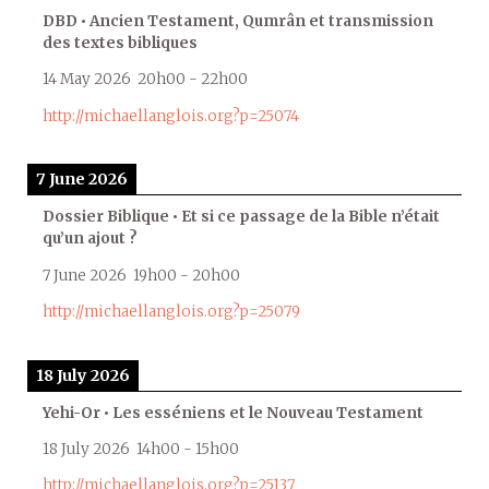
DBD • Ancien Testament, Qumrân et transmission
des textes bibliques
14 May 2026
20h00
-
22h00
http://michaellanglois.org?p=25074
7 June 2026
Dossier Biblique • Et si ce passage de la Bible n’était
qu’un ajout ?
7 June 2026
19h00
-
20h00
http://michaellanglois.org?p=25079
18 July 2026
Yehi-Or • Les esséniens et le Nouveau Testament
18 July 2026
14h00
-
15h00
http://michaellanglois.org?p=25137