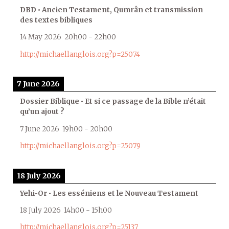
DBD • Ancien Testament, Qumrân et transmission
des textes bibliques
14 May 2026
20h00
-
22h00
http://michaellanglois.org?p=25074
7 June 2026
Dossier Biblique • Et si ce passage de la Bible n’était
qu’un ajout ?
7 June 2026
19h00
-
20h00
http://michaellanglois.org?p=25079
18 July 2026
Yehi-Or • Les esséniens et le Nouveau Testament
18 July 2026
14h00
-
15h00
http://michaellanglois.org?p=25137