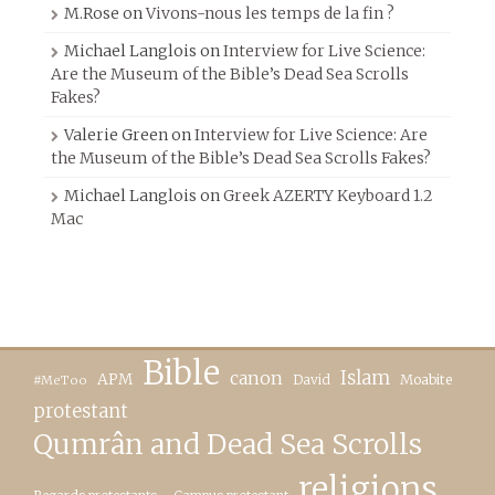
M.Rose
on
Vivons-nous les temps de la fin ?
Michael Langlois
on
Interview for Live Science:
Are the Museum of the Bible’s Dead Sea Scrolls
Fakes?
Valerie Green
on
Interview for Live Science: Are
the Museum of the Bible’s Dead Sea Scrolls Fakes?
Michael Langlois
on
Greek AZERTY Keyboard 1.2
Mac
Bible
canon
Islam
APM
David
Moabite
#MeToo
protestant
Qumrân and Dead Sea Scrolls
religions