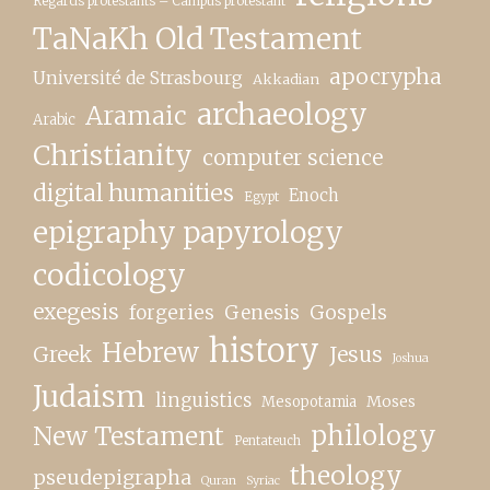
Regards protestants – Campus protestant
TaNaKh Old Testament
apocrypha
Université de Strasbourg
Akkadian
archaeology
Aramaic
Arabic
Christianity
computer science
digital humanities
Enoch
Egypt
epigraphy papyrology
codicology
exegesis
forgeries
Genesis
Gospels
history
Hebrew
Greek
Jesus
Joshua
Judaism
linguistics
Moses
Mesopotamia
New Testament
philology
Pentateuch
theology
pseudepigrapha
Quran
Syriac