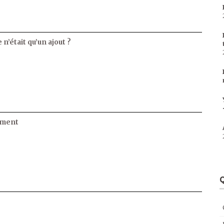
 n’était qu’un ajout ?
ament
Q