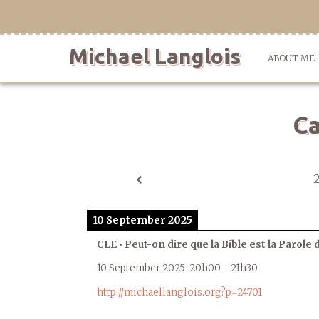
Skip
to
content
Michael Langlois
ABOUT ME
Ca
10 September 2025
CLE • Peut-on dire que la Bible est la Parole 
10 September 2025
20h00
-
21h30
http://michaellanglois.org?p=24701