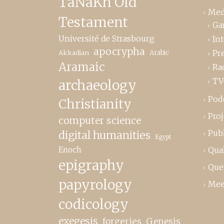
TaNaKh Old
Med
Testament
Ga
Université de Strasbourg
In
apocrypha
Pr
Akkadian
Arabic
Aramaic
Ra
TV
archaeology
Pod
Christianity
Proj
computer science
Publ
digital humanities
Egypt
Enoch
Qual
epigraphy
Que
papyrology
Mee
codicology
exegesis
forgeries
Genesis