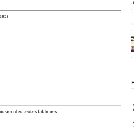
I
J
eurs
c
J
J
E
ssion des textes bibliques