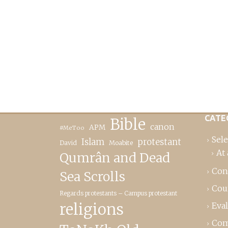
CATE
Bible
canon
APM
#MeToo
Sele
Islam
protestant
David
Moabite
At 
Qumrân and Dead
Con
Sea Scrolls
Cou
Regards protestants – Campus protestant
religions
Eva
Com