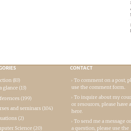
GORIES
CONTACT
ction
(83)
To comment on a post,
p
use the comment form
..
a glance
(13)
To inquire about my cou
ferences
(199)
or resources, please
have a
rses and seminars
(104)
here
.
luations
(2)
To send me a message or
puter Science
(20)
a question, please use the