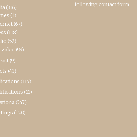
following contact form:
ia
(316)
mes
(1)
ternet
(67)
ess
(118)
dio
(52)
-Video
(93)
cast
(9)
ets
(41)
ications
(115)
ifications
(11)
stions
(347)
tings
(120)