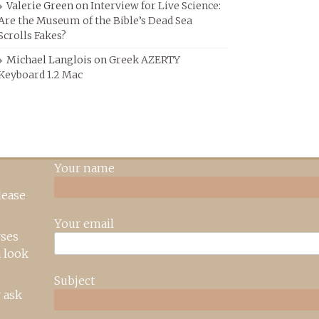
Valerie Green
on
Interview for Live Science:
Are the Museum of the Bible’s Dead Sea
Scrolls Fakes?
Michael Langlois
on
Greek AZERTY
Keyboard 1.2 Mac
Your name
lease
Your email
rses
 look
Subject
 ask