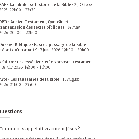
RAF • La fabuleuse histoire de la Bible
•
29 October
2025
22h00
-
23h30
DBD • Ancien Testament, Qumrân et
transmission des textes bibliques
•
14 May
2026
20h00
-
22h00
Dossier Biblique • Et si ce passage de la Bible
n’était qu’un ajout ?
•
7 June 2026
19h00
-
20h00
Yehi-Or • Les esséniens et le Nouveau Testament
•
18 July 2026
14h00
-
15h00
Arte • Les faussaires de la Bible
•
11 August
2026
21h00
-
23h00
uestions
Comment s’appelait vraiment Jésus ?