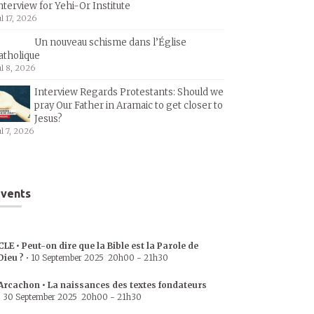
nterview for Yehi-Or Institute
ul 17, 2026
Un nouveau schisme dans l’Église
atholique
ul 8, 2026
Interview Regards Protestants: Should we
pray Our Father in Aramaic to get closer to
Jesus?
ul 7, 2026
vents
CLE • Peut-on dire que la Bible est la Parole de
Dieu ?
•
10 September 2025
20h00
-
21h30
Arcachon • La naissances des textes fondateurs
•
30 September 2025
20h00
-
21h30