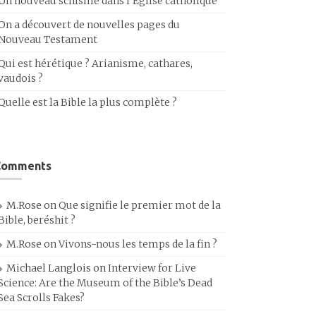
Un nouveau schisme dans l’Église catholique
On a découvert de nouvelles pages du
Nouveau Testament
Qui est hérétique ? Arianisme, cathares,
vaudois ?
Quelle est la Bible la plus complète ?
Comments
M.Rose
on
Que signifie le premier mot de la
Bible, beréshit ?
M.Rose
on
Vivons-nous les temps de la fin ?
Michael Langlois
on
Interview for Live
Science: Are the Museum of the Bible’s Dead
Sea Scrolls Fakes?