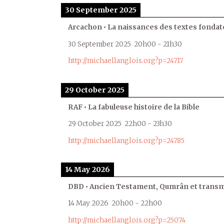
30 September 2025
Arcachon • La naissances des textes fondat
30 September 2025
20h00
-
21h30
http://michaellanglois.org?p=24717
29 October 2025
RAF • La fabuleuse histoire de la Bible
29 October 2025
22h00
-
23h30
http://michaellanglois.org?p=24785
14 May 2026
DBD • Ancien Testament, Qumrân et transmi
14 May 2026
20h00
-
22h00
http://michaellanglois.org?p=25074