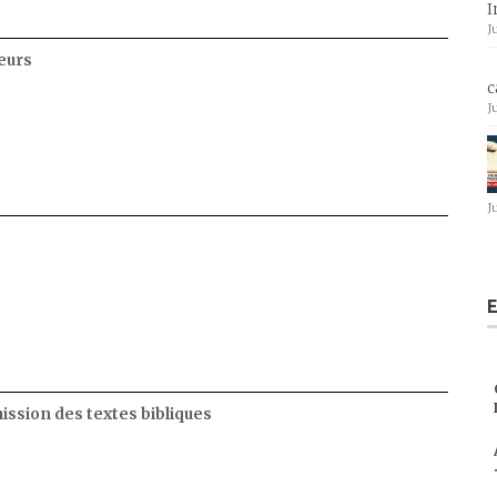
I
J
eurs
c
J
J
E
ssion des textes bibliques