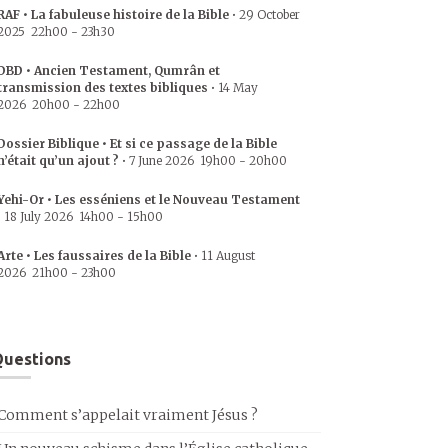
RAF • La fabuleuse histoire de la Bible
•
29 October
2025
22h00
-
23h30
DBD • Ancien Testament, Qumrân et
transmission des textes bibliques
•
14 May
2026
20h00
-
22h00
Dossier Biblique • Et si ce passage de la Bible
n’était qu’un ajout ?
•
7 June 2026
19h00
-
20h00
Yehi-Or • Les esséniens et le Nouveau Testament
•
18 July 2026
14h00
-
15h00
Arte • Les faussaires de la Bible
•
11 August
2026
21h00
-
23h00
uestions
Comment s’appelait vraiment Jésus ?