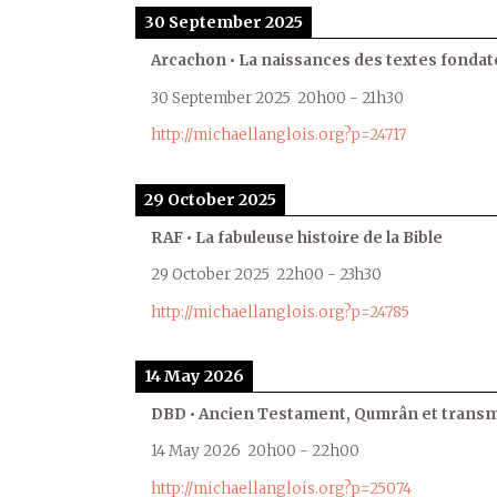
30 September 2025
Arcachon • La naissances des textes fondat
30 September 2025
20h00
-
21h30
http://michaellanglois.org?p=24717
29 October 2025
RAF • La fabuleuse histoire de la Bible
29 October 2025
22h00
-
23h30
http://michaellanglois.org?p=24785
14 May 2026
DBD • Ancien Testament, Qumrân et transmi
14 May 2026
20h00
-
22h00
http://michaellanglois.org?p=25074