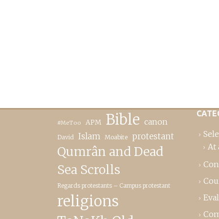
CATE
Bible
canon
APM
#MeToo
Sele
Islam
protestant
David
Moabite
At 
Qumrân and Dead
Con
Sea Scrolls
Cou
Regards protestants – Campus protestant
religions
Eva
Com