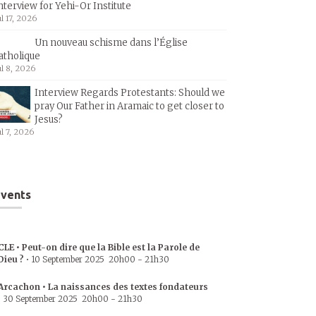
nterview for Yehi-Or Institute
ul 17, 2026
Un nouveau schisme dans l’Église
atholique
ul 8, 2026
Interview Regards Protestants: Should we
pray Our Father in Aramaic to get closer to
Jesus?
ul 7, 2026
vents
CLE • Peut-on dire que la Bible est la Parole de
Dieu ?
•
10 September 2025
20h00
-
21h30
Arcachon • La naissances des textes fondateurs
•
30 September 2025
20h00
-
21h30