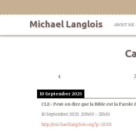
Skip
to
content
Michael Langlois
ABOUT ME
Ca
10 September 2025
CLE • Peut-on dire que la Bible est la Parole 
10 September 2025
20h00
-
21h30
http://michaellanglois.org?p=24701