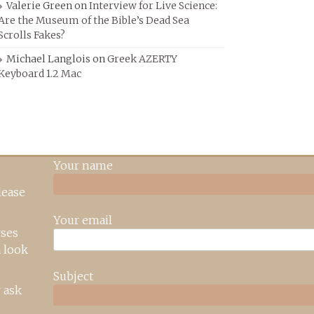
Valerie Green
on
Interview for Live Science:
Are the Museum of the Bible’s Dead Sea
Scrolls Fakes?
Michael Langlois
on
Greek AZERTY
Keyboard 1.2 Mac
Your name
lease
Your email
rses
 look
Subject
 ask