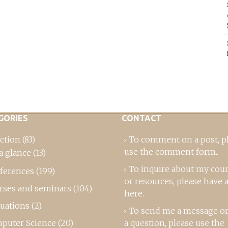
GORIES
CONTACT
ction
(83)
To comment on a post,
p
use the comment form
..
a glance
(13)
To inquire about my cou
ferences
(199)
or resources, please
have a
rses and seminars
(104)
here
.
luations
(2)
To send me a message or
puter Science
(20)
a question, please use the