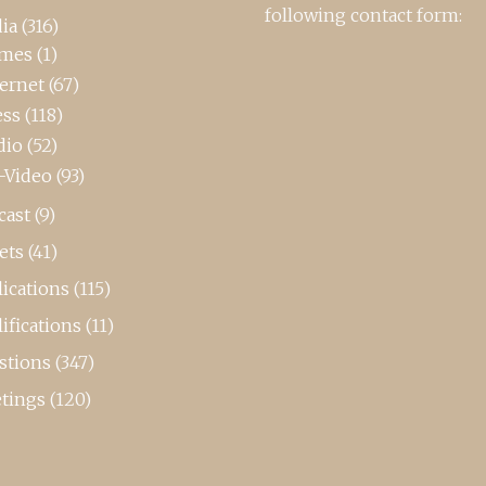
following contact form:
ia
(316)
mes
(1)
ternet
(67)
ess
(118)
dio
(52)
-Video
(93)
cast
(9)
ets
(41)
ications
(115)
ifications
(11)
stions
(347)
tings
(120)