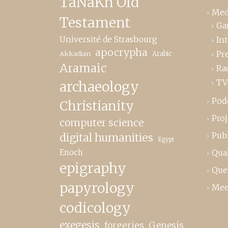
TaNaKh Old
Med
Testament
Ga
Université de Strasbourg
In
apocrypha
Pr
Akkadian
Arabic
Aramaic
Ra
TV
archaeology
Pod
Christianity
Proj
computer science
Publ
digital humanities
Egypt
Enoch
Qual
epigraphy
Que
papyrology
Mee
codicology
exegesis
forgeries
Genesis