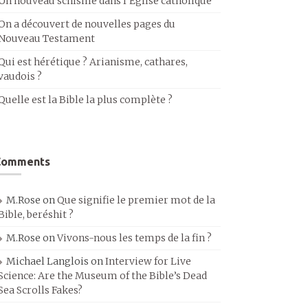
Un nouveau schisme dans l’Église catholique
On a découvert de nouvelles pages du
Nouveau Testament
Qui est hérétique ? Arianisme, cathares,
vaudois ?
Quelle est la Bible la plus complète ?
Comments
M.Rose
on
Que signifie le premier mot de la
Bible, beréshit ?
M.Rose
on
Vivons-nous les temps de la fin ?
Michael Langlois
on
Interview for Live
Science: Are the Museum of the Bible’s Dead
Sea Scrolls Fakes?