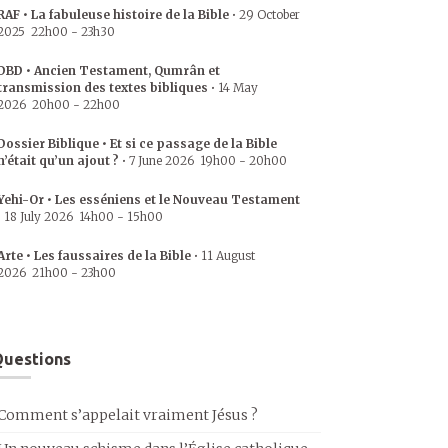
RAF • La fabuleuse histoire de la Bible
•
29 October
2025
22h00
-
23h30
DBD • Ancien Testament, Qumrân et
transmission des textes bibliques
•
14 May
2026
20h00
-
22h00
Dossier Biblique • Et si ce passage de la Bible
n’était qu’un ajout ?
•
7 June 2026
19h00
-
20h00
Yehi-Or • Les esséniens et le Nouveau Testament
•
18 July 2026
14h00
-
15h00
Arte • Les faussaires de la Bible
•
11 August
2026
21h00
-
23h00
uestions
Comment s’appelait vraiment Jésus ?