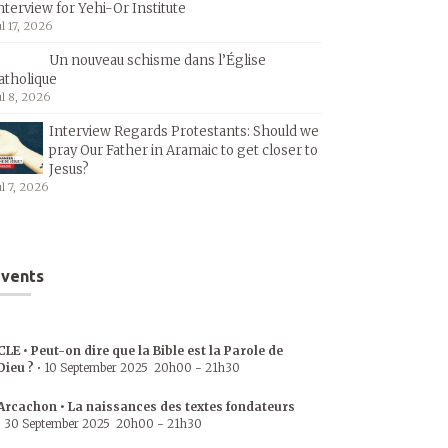
nterview for Yehi-Or Institute
ul 17, 2026
Un nouveau schisme dans l’Église
atholique
ul 8, 2026
Interview Regards Protestants: Should we
pray Our Father in Aramaic to get closer to
Jesus?
ul 7, 2026
vents
CLE • Peut-on dire que la Bible est la Parole de
Dieu ?
•
10 September 2025
20h00
-
21h30
Arcachon • La naissances des textes fondateurs
•
30 September 2025
20h00
-
21h30