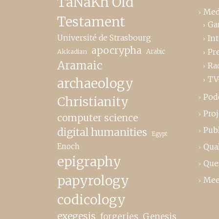
TaNaKh Old
Med
Testament
Ga
Université de Strasbourg
In
apocrypha
Pr
Akkadian
Arabic
Aramaic
Ra
TV
archaeology
Pod
Christianity
Proj
computer science
Publ
digital humanities
Egypt
Enoch
Qual
epigraphy
Que
papyrology
Mee
codicology
exegesis
forgeries
Genesis