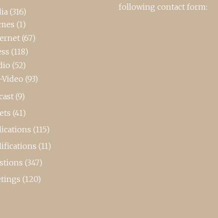
following contact form:
ia
(316)
mes
(1)
ternet
(67)
ess
(118)
dio
(52)
-Video
(93)
cast
(9)
ets
(41)
ications
(115)
ifications
(11)
stions
(347)
tings
(120)