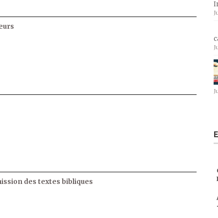
I
J
eurs
c
J
J
E
ssion des textes bibliques