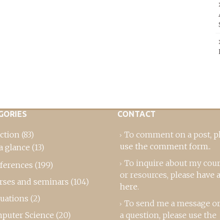
GORIES
CONTACT
ction
(83)
To comment on a post,
p
use the comment form
..
a glance
(13)
To inquire about my cou
ferences
(199)
or resources, please
have a
rses and seminars
(104)
here
.
luations
(2)
To send me a message or
puter Science
(20)
a question, please use the