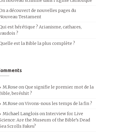
Un nouveau schisme dans l’Église catholique
On a découvert de nouvelles pages du
Nouveau Testament
Qui est hérétique ? Arianisme, cathares,
vaudois ?
Quelle est la Bible la plus complète ?
Comments
M.Rose
on
Que signifie le premier mot de la
Bible, beréshit ?
M.Rose
on
Vivons-nous les temps de la fin ?
Michael Langlois
on
Interview for Live
Science: Are the Museum of the Bible’s Dead
Sea Scrolls Fakes?