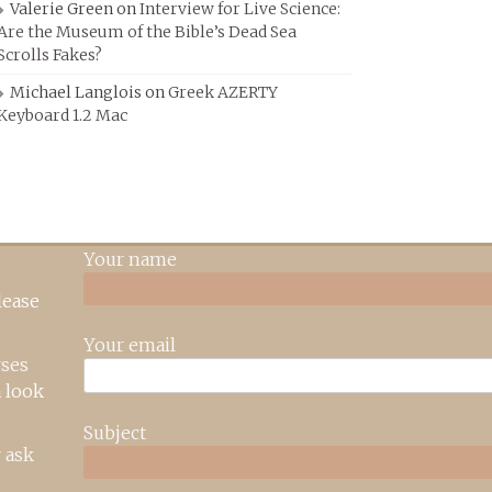
Valerie Green
on
Interview for Live Science:
Are the Museum of the Bible’s Dead Sea
Scrolls Fakes?
Michael Langlois
on
Greek AZERTY
Keyboard 1.2 Mac
Your name
lease
Your email
rses
 look
Subject
 ask