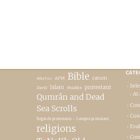
CATE
Bible
canon
APM
#MeToo
Sele
Islam
protestant
David
Moabite
At 
Qumrân and Dead
Con
Sea Scrolls
Cou
Regards protestants – Campus protestant
religions
Eva
Com