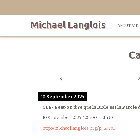
Skip
to
content
Michael Langlois
ABOUT ME
Ca
10 September 2025
CLE • Peut-on dire que la Bible est la Parole 
10 September 2025
20h00
-
21h30
http://michaellanglois.org?p=24701