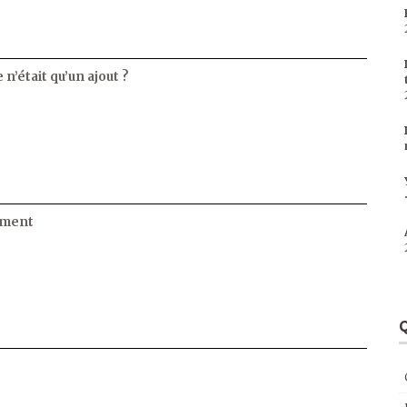
 n’était qu’un ajout ?
ament
Q