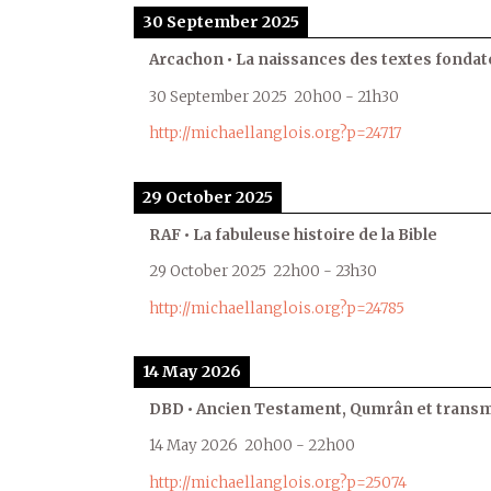
30 September 2025
Arcachon • La naissances des textes fondat
30 September 2025
20h00
-
21h30
http://michaellanglois.org?p=24717
29 October 2025
RAF • La fabuleuse histoire de la Bible
29 October 2025
22h00
-
23h30
http://michaellanglois.org?p=24785
14 May 2026
DBD • Ancien Testament, Qumrân et transmi
14 May 2026
20h00
-
22h00
http://michaellanglois.org?p=25074