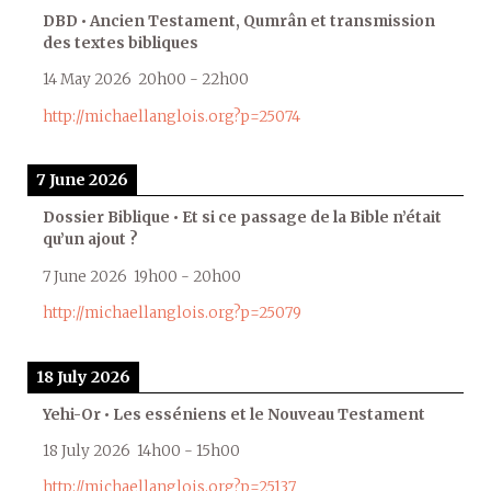
DBD • Ancien Testament, Qumrân et transmission
des textes bibliques
14 May 2026
20h00
-
22h00
http://michaellanglois.org?p=25074
7 June 2026
Dossier Biblique • Et si ce passage de la Bible n’était
qu’un ajout ?
7 June 2026
19h00
-
20h00
http://michaellanglois.org?p=25079
18 July 2026
Yehi-Or • Les esséniens et le Nouveau Testament
18 July 2026
14h00
-
15h00
http://michaellanglois.org?p=25137