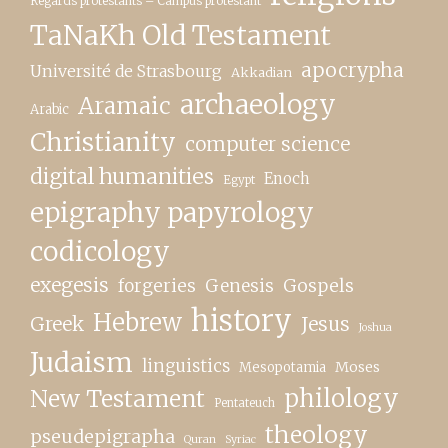
Regards protestants – Campus protestant
TaNaKh Old Testament
apocrypha
Université de Strasbourg
Akkadian
archaeology
Aramaic
Arabic
Christianity
computer science
digital humanities
Enoch
Egypt
epigraphy papyrology
codicology
exegesis
forgeries
Genesis
Gospels
history
Hebrew
Greek
Jesus
Joshua
Judaism
linguistics
Moses
Mesopotamia
New Testament
philology
Pentateuch
theology
pseudepigrapha
Quran
Syriac