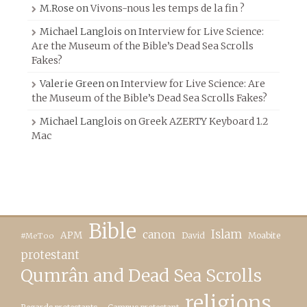
M.Rose
on
Vivons-nous les temps de la fin ?
Michael Langlois
on
Interview for Live Science:
Are the Museum of the Bible’s Dead Sea Scrolls
Fakes?
Valerie Green
on
Interview for Live Science: Are
the Museum of the Bible’s Dead Sea Scrolls Fakes?
Michael Langlois
on
Greek AZERTY Keyboard 1.2
Mac
Bible
canon
Islam
APM
David
Moabite
#MeToo
protestant
Qumrân and Dead Sea Scrolls
religions