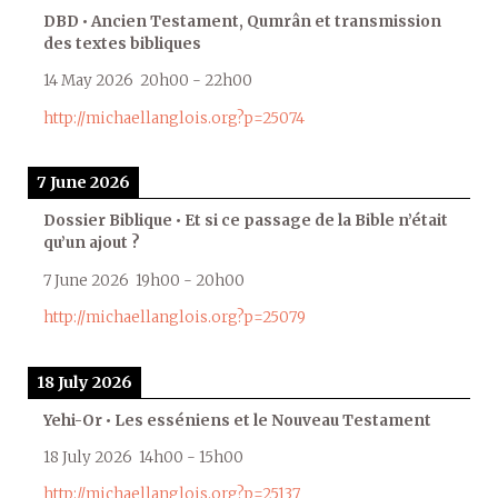
DBD • Ancien Testament, Qumrân et transmission
des textes bibliques
14 May 2026
20h00
-
22h00
http://michaellanglois.org?p=25074
7 June 2026
Dossier Biblique • Et si ce passage de la Bible n’était
qu’un ajout ?
7 June 2026
19h00
-
20h00
http://michaellanglois.org?p=25079
18 July 2026
Yehi-Or • Les esséniens et le Nouveau Testament
18 July 2026
14h00
-
15h00
http://michaellanglois.org?p=25137