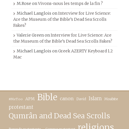
M.Rose
on
Vivons-nous les temps de la fin ?
Michael Langlois
on
Interview for Live Science:
Are the Museum of the Bible’s Dead Sea Scrolls
Fakes?
Valerie Green
on
Interview for Live Science: Are
the Museum of the Bible’s Dead Sea Scrolls Fakes?
Michael Langlois
on
Greek AZERTY Keyboard 1.2
Mac
Bible
canon
Islam
APM
David
Moabite
#MeToo
protestant
Qumrân and Dead Sea Scrolls
religions