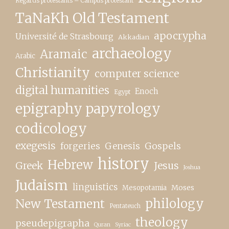
Regards protestants – Campus protestant
TaNaKh Old Testament
apocrypha
Université de Strasbourg
Akkadian
archaeology
Aramaic
Arabic
Christianity
computer science
digital humanities
Enoch
Egypt
epigraphy papyrology
codicology
exegesis
forgeries
Genesis
Gospels
history
Hebrew
Greek
Jesus
Joshua
Judaism
linguistics
Moses
Mesopotamia
New Testament
philology
Pentateuch
theology
pseudepigrapha
Quran
Syriac