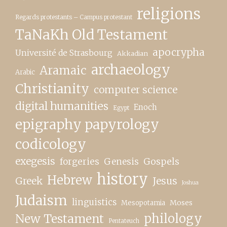
religions
Regards protestants – Campus protestant
TaNaKh Old Testament
apocrypha
Université de Strasbourg
Akkadian
archaeology
Aramaic
Arabic
Christianity
computer science
digital humanities
Enoch
Egypt
epigraphy papyrology
codicology
exegesis
forgeries
Genesis
Gospels
history
Hebrew
Greek
Jesus
Joshua
Judaism
linguistics
Moses
Mesopotamia
New Testament
philology
Pentateuch