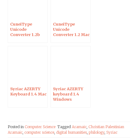
CuneiType
CuneiType
Unicode
Unicode
Converter 1.2b
Converter 1.2 Mac
Mac
Syriac AZERTY
Syriac AZERTY
Keyboard 1.4 Mac
keyboard 1.4
Windows
Posted in
Computer Science
Tagged
Aramaic
,
Christian Palestinian
Aramaic
,
computer science
,
digital humanities
,
philology
,
Syriac