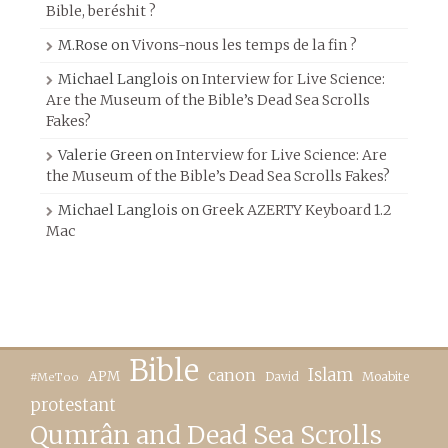
Bible, beréshit ?
M.Rose
on
Vivons-nous les temps de la fin ?
Michael Langlois
on
Interview for Live Science:
Are the Museum of the Bible’s Dead Sea Scrolls
Fakes?
Valerie Green
on
Interview for Live Science: Are
the Museum of the Bible’s Dead Sea Scrolls Fakes?
Michael Langlois
on
Greek AZERTY Keyboard 1.2
Mac
Bible
canon
Islam
APM
David
Moabite
#MeToo
protestant
Qumrân and Dead Sea Scrolls