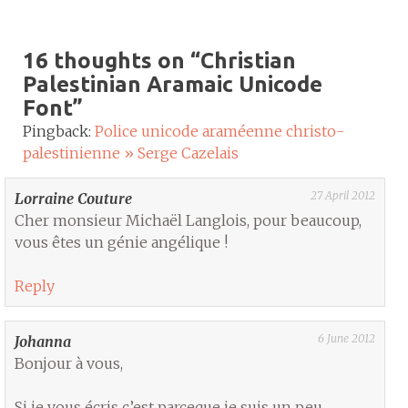
16 thoughts on “
Christian
Palestinian Aramaic Unicode
Font
”
Pingback:
Police unicode araméenne christo-
palestinienne » Serge Cazelais
27 April 2012
Lorraine Couture
Cher monsieur Michaël Langlois, pour beaucoup,
vous êtes un génie angélique !
Reply
6 June 2012
Johanna
Bonjour à vous,
Si je vous écris c’est parceque je suis un peu