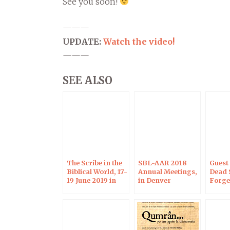
See you soon!
———
UPDATE:
Watch the video!
———
SEE ALSO
The Scribe in the
SBL-AAR 2018
Guest
Biblical World, 17-
Annual Meetings,
Dead 
19 June 2019 in
in Denver
Forger
Strasbourg
Univer
Denve