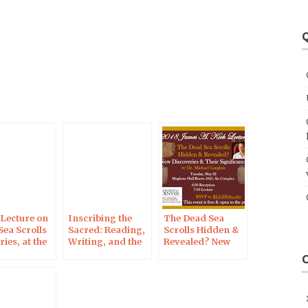
Q
 Lecture on
Inscribing the
The Dead Sea
Sea Scrolls
Sacred: Reading,
Scrolls Hidden &
ies, at the
Writing, and the
Revealed? New
sity of
Origins of the
Discoveries &
r
Bible as Book, in
Their
Denver
Significance, in
Denver