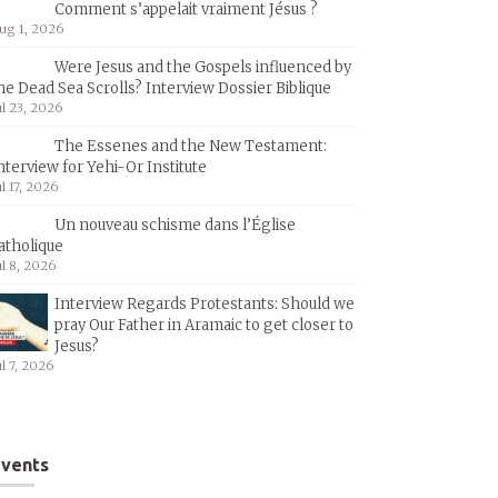
Comment s’appelait vraiment Jésus ?
ug 1, 2026
Were Jesus and the Gospels influenced by
he Dead Sea Scrolls? Interview Dossier Biblique
ul 23, 2026
The Essenes and the New Testament:
nterview for Yehi-Or Institute
ul 17, 2026
Un nouveau schisme dans l’Église
atholique
ul 8, 2026
Interview Regards Protestants: Should we
pray Our Father in Aramaic to get closer to
Jesus?
ul 7, 2026
vents