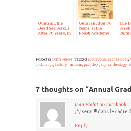
Qumran, the
Qumran After 70
The D
Dead Sea Scrolls
Years, at the
Scrol
After 70 Years, in
Polish Academy
Cultur
Blois on Oct 7,
of Sciences in
2017
Paris
Posted in
Conferences
Tagged
apocrypha
,
archaeology
,
codicology
,
history
,
Judaism
,
pseudepigrapha
,
theology
,
B
7 thoughts on “
Annual Grad
Jean Pialat on Facebook
J’y serai !!! dans le cadr
Reply