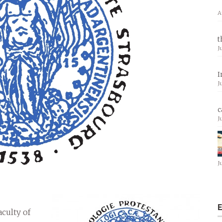
A
t
J
I
J
c
J
J
E
culty of