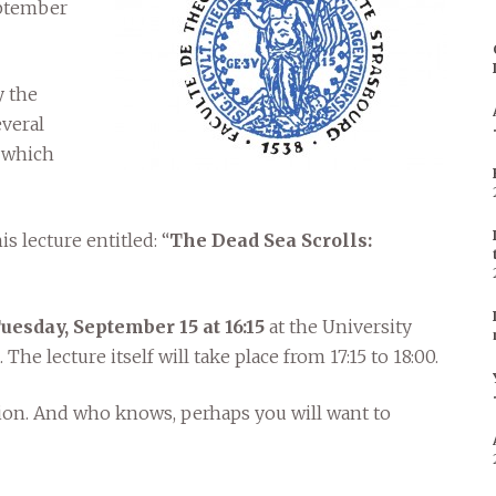
eptember
y the
everal
, which
s lecture entitled: “
The Dead Sea Scrolls:
uesday, September 15 at 16:15
at the University
 The lecture itself will take place from 17:15 to 18:00.
tion. And who knows, perhaps you will want to