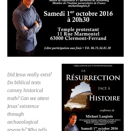
Did Jesus really exist?
Do biblical texts
convey historical
truth? Can we attest
Jesus’ existence
through
archaeological
research? Who tells