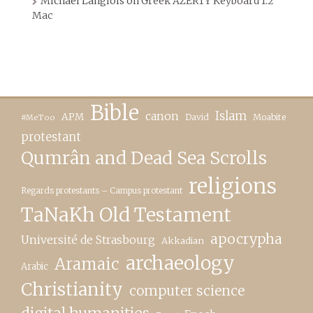
Michael Langlois
on
Greek AZERTY Keyboard 1.2
Mac
Bible
canon
Islam
APM
David
Moabite
#MeToo
protestant
Qumrân and Dead Sea Scrolls
religions
Regards protestants – Campus protestant
TaNaKh Old Testament
apocrypha
Université de Strasbourg
Akkadian
archaeology
Aramaic
Arabic
Christianity
computer science