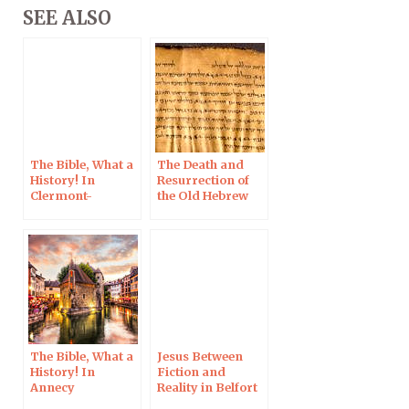
SEE ALSO
The Bible, What a
The Death and
History! In
Resurrection of
Clermont-
the Old Hebrew
Ferrand, 10 Oct
Script, 24 Sept
2019
2019 in Helsinki
The Bible, What a
Jesus Between
History! In
Fiction and
Annecy
Reality in Belfort