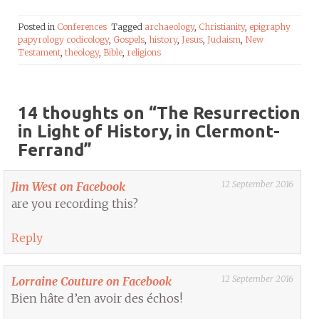
Posted in
Conferences
Tagged
archaeology
,
Christianity
,
epigraphy
papyrology codicology
,
Gospels
,
history
,
Jesus
,
Judaism
,
New
Testament
,
theology
,
Bible
,
religions
14 thoughts on “
The Resurrection
in Light of History, in Clermont-
Ferrand
”
12 September 2016
Jim West on Facebook
are you recording this?
Reply
12 September 2016
Lorraine Couture on Facebook
Bien hâte d’en avoir des échos!