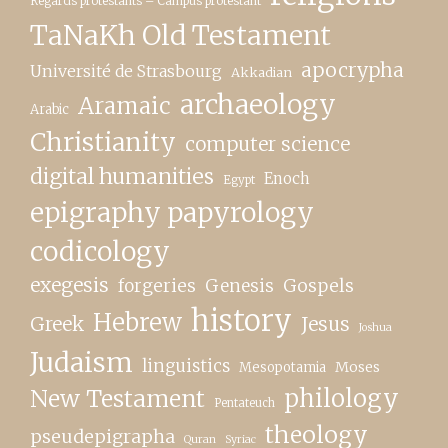
Regards protestants – Campus protestant
TaNaKh Old Testament
apocrypha
Université de Strasbourg
Akkadian
archaeology
Aramaic
Arabic
Christianity
computer science
digital humanities
Enoch
Egypt
epigraphy papyrology
codicology
exegesis
forgeries
Genesis
Gospels
history
Hebrew
Greek
Jesus
Joshua
Judaism
linguistics
Moses
Mesopotamia
New Testament
philology
Pentateuch
theology
pseudepigrapha
Quran
Syriac