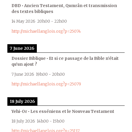
DBD • Ancien Testament, Qumrân et transmission
des textes bibliques
14 May 2026
20h00
-
22h00
http://michaellanglois.org?p=25074
7 June 2026
Dossier Biblique • Et si ce passage de la Bible n’était
qu’un ajout ?
7 June 2026
19h00
-
20h00
http://michaellanglois.org?p=25079
18 July 2026
Yehi-Or • Les esséniens et le Nouveau Testament
18 July 2026
14h00
-
15h00
http://michaellanglois.org?p=25137