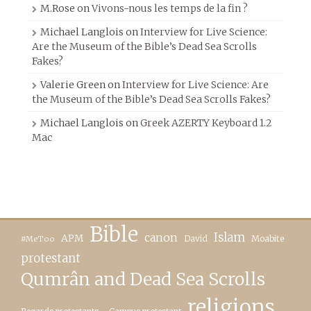
M.Rose
on
Vivons-nous les temps de la fin ?
Michael Langlois
on
Interview for Live Science:
Are the Museum of the Bible’s Dead Sea Scrolls
Fakes?
Valerie Green
on
Interview for Live Science: Are
the Museum of the Bible’s Dead Sea Scrolls Fakes?
Michael Langlois
on
Greek AZERTY Keyboard 1.2
Mac
Bible
canon
Islam
APM
David
Moabite
#MeToo
protestant
Qumrân and Dead Sea Scrolls
religions