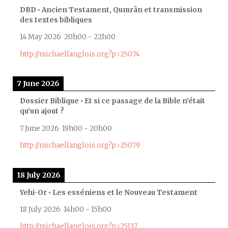
DBD • Ancien Testament, Qumrân et transmission
des textes bibliques
14 May 2026
20h00
-
22h00
http://michaellanglois.org?p=25074
7 June 2026
Dossier Biblique • Et si ce passage de la Bible n’était
qu’un ajout ?
7 June 2026
19h00
-
20h00
http://michaellanglois.org?p=25079
18 July 2026
Yehi-Or • Les esséniens et le Nouveau Testament
18 July 2026
14h00
-
15h00
http://michaellanglois.org?p=25137