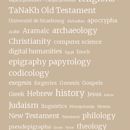
Regards protestants – Campus protestant
TaNaKh Old Testament
apocrypha
Université de Strasbourg
Akkadian
archaeology
Aramaic
Arabic
Christianity
computer science
digital humanities
Enoch
Egypt
epigraphy papyrology
codicology
exegesis
forgeries
Genesis
Gospels
history
Hebrew
Greek
Jesus
Joshua
Judaism
linguistics
Moses
Mesopotamia
New Testament
philology
Pentateuch
theology
pseudepigrapha
Quran
Syriac