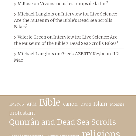
M.Rose
on
Vivons-nous les temps de la fin ?
Michael Langlois
on
Interview for Live Science:
Are the Museum of the Bible’s Dead Sea Scrolls
Fakes?
Valerie Green
on
Interview for Live Science: Are
the Museum of the Bible’s Dead Sea Scrolls Fakes?
Michael Langlois
on
Greek AZERTY Keyboard 1.2
Mac
Bible
canon
Islam
APM
David
Moabite
#MeToo
protestant
Qumrân and Dead Sea Scrolls
religions