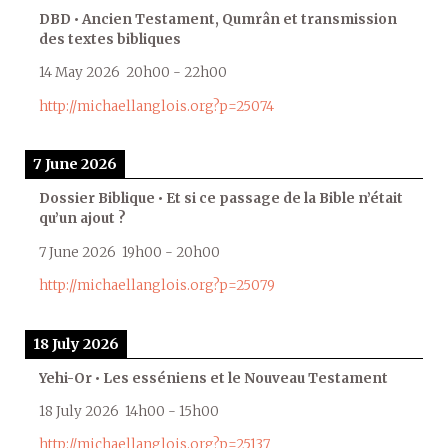
DBD • Ancien Testament, Qumrân et transmission
des textes bibliques
14 May 2026
20h00
-
22h00
http://michaellanglois.org?p=25074
7 June 2026
Dossier Biblique • Et si ce passage de la Bible n’était
qu’un ajout ?
7 June 2026
19h00
-
20h00
http://michaellanglois.org?p=25079
18 July 2026
Yehi-Or • Les esséniens et le Nouveau Testament
18 July 2026
14h00
-
15h00
http://michaellanglois.org?p=25137