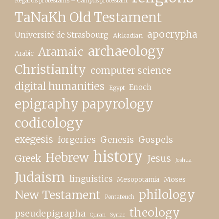
Regards protestants – Campus protestant
TaNaKh Old Testament
apocrypha
Université de Strasbourg
Akkadian
archaeology
Aramaic
Arabic
Christianity
computer science
digital humanities
Enoch
Egypt
epigraphy papyrology
codicology
exegesis
forgeries
Genesis
Gospels
history
Hebrew
Greek
Jesus
Joshua
Judaism
linguistics
Moses
Mesopotamia
New Testament
philology
Pentateuch
theology
pseudepigrapha
Quran
Syriac