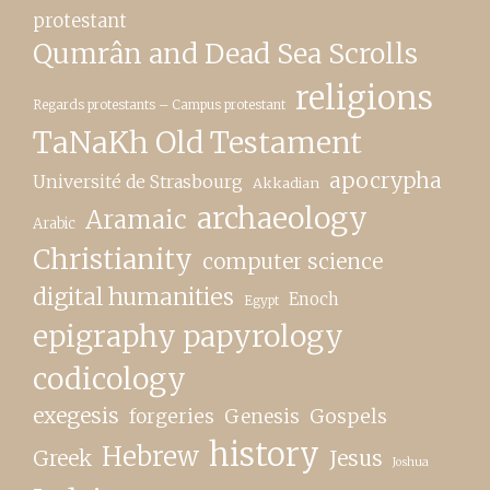
protestant
Qumrân and Dead Sea Scrolls
religions
Regards protestants – Campus protestant
TaNaKh Old Testament
apocrypha
Université de Strasbourg
Akkadian
archaeology
Aramaic
Arabic
Christianity
computer science
digital humanities
Enoch
Egypt
epigraphy papyrology
codicology
exegesis
forgeries
Genesis
Gospels
history
Hebrew
Greek
Jesus
Joshua