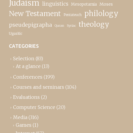
Judaism
linguistics
Moses
Mesopotamia
New Testament
philology
Pentateuch
theology
pseudepigrapha
Quran
Syriac
Ugaritic
CATEGORIES
Selection
(83)
At a glance
(13)
Conferences
(199)
Courses and seminars
(104)
Evaluations
(2)
Computer Science
(20)
Media
(316)
Games
(1)