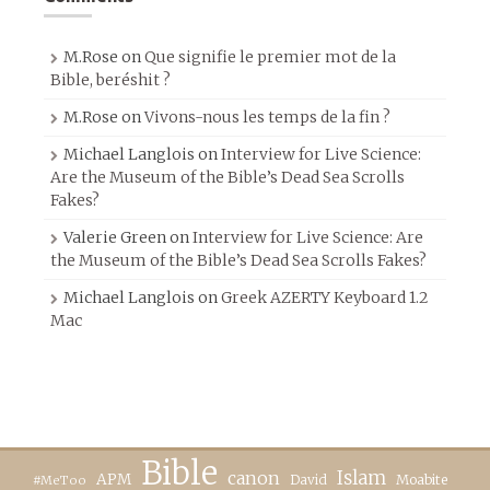
M.Rose
on
Que signifie le premier mot de la
Bible, beréshit ?
M.Rose
on
Vivons-nous les temps de la fin ?
Michael Langlois
on
Interview for Live Science:
Are the Museum of the Bible’s Dead Sea Scrolls
Fakes?
Valerie Green
on
Interview for Live Science: Are
the Museum of the Bible’s Dead Sea Scrolls Fakes?
Michael Langlois
on
Greek AZERTY Keyboard 1.2
Mac
Bible
canon
Islam
APM
David
Moabite
#MeToo