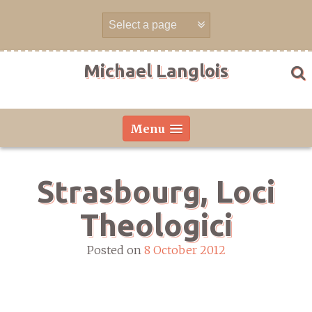
Skip
to
content
Michael Langlois
Menu
Strasbourg, Loci
Theologici
Posted on
8 October 2012