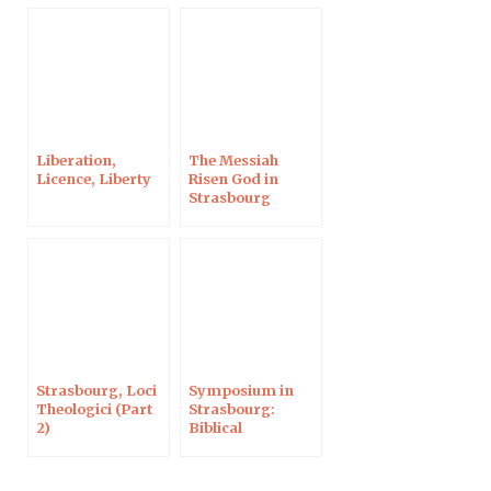
Liberation,
The Messiah
Licence, Liberty
Risen God in
Strasbourg
Strasbourg, Loci
Symposium in
Theologici (Part
Strasbourg:
2)
Biblical
Lexicography,
Hebrew & Greek