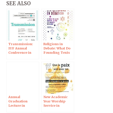
SEE ALSO
Transmission:
Religions in
IUF Annual
Debate: What Do
Conference in
Founding Texts
Strasbourg
Say on the
Beginning of
Life? In
Strasbourg on
February 27
Annual
New Academic
Graduation
Year Worship
Lecture in
Service in
Strasbourg
Strasbourg