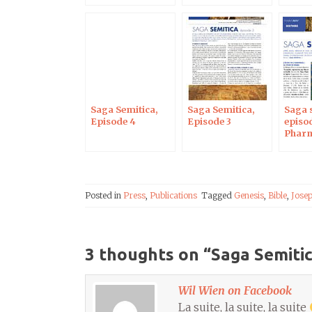
Saga Semitica,
Saga Semitica,
Saga 
Episode 4
Episode 3
episod
Pharm
Posted in
Press
,
Publications
Tagged
Genesis
,
Bible
,
Jose
3 thoughts on “
Saga Semitic
Wil Wien on Facebook
La suite, la suite, la suite