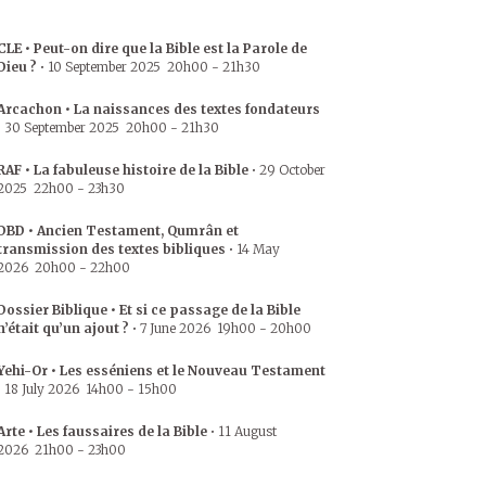
CLE • Peut-on dire que la Bible est la Parole de
Dieu ?
•
10 September 2025
20h00
-
21h30
Arcachon • La naissances des textes fondateurs
•
30 September 2025
20h00
-
21h30
RAF • La fabuleuse histoire de la Bible
•
29 October
2025
22h00
-
23h30
DBD • Ancien Testament, Qumrân et
transmission des textes bibliques
•
14 May
2026
20h00
-
22h00
Dossier Biblique • Et si ce passage de la Bible
n’était qu’un ajout ?
•
7 June 2026
19h00
-
20h00
Yehi-Or • Les esséniens et le Nouveau Testament
•
18 July 2026
14h00
-
15h00
Arte • Les faussaires de la Bible
•
11 August
2026
21h00
-
23h00