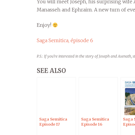
You will meet Joseph, his surprising wife
Manasseh and Ephraim. A new turn of ev
Enjoy!
Saga Semitica, épisode 6
P.S.: If you’re interested in the story of Joseph and Asenath, 
SEE ALSO
Saga Semitica
Saga Semitica
Saga 
Episode 17
Episode 16
Episo