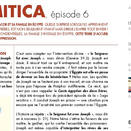
A
t
J
I
J
c
J
J
E