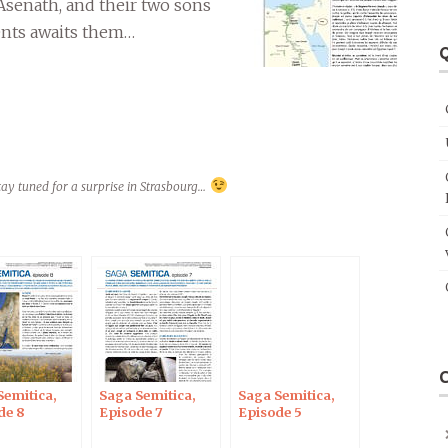
 Asenath, and their two sons
ents awaits them…
Q
stay tuned for a surprise in Strasbourg…
Semitica,
Saga Semitica,
Saga Semitica,
de 8
Episode 7
Episode 5