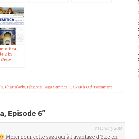
semitica,
e 2 in
’Aviv
ph
,
Pharm’Aviv
,
religions
,
Saga Semitica
,
TaNaKh Old Testament
a, Episode 6
”
8 February 2013
Merci pour cette saga qui à l’avantage d’être en