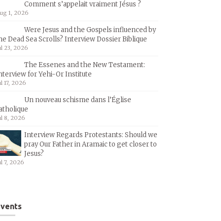
Comment s’appelait vraiment Jésus ?
ug 1, 2026
Were Jesus and the Gospels influenced by
he Dead Sea Scrolls? Interview Dossier Biblique
ul 23, 2026
The Essenes and the New Testament:
nterview for Yehi-Or Institute
ul 17, 2026
Un nouveau schisme dans l’Église
atholique
ul 8, 2026
Interview Regards Protestants: Should we
pray Our Father in Aramaic to get closer to
Jesus?
ul 7, 2026
vents