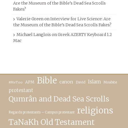
Are the Museum of the Bible’s Dead Sea Scrolls
Fakes?
Valerie Green
on
Interview for Live Science: Are
the Museum of the Bible’s Dead Sea Scrolls Fakes?
Michael Langlois
on
Greek AZERTY Keyboard 1.2
Mac
Bible
canon
Islam
APM
David
Moabite
#MeToo
protestant
Qumrân and Dead Sea Scrolls
religions
Regards protestants – Campus protestant
TaNaKh Old Testament