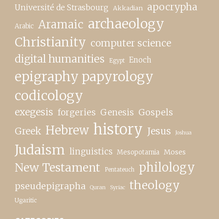
apocrypha
Université de Strasbourg
Akkadian
archaeology
Aramaic
Arabic
Christianity
computer science
digital humanities
Enoch
Egypt
epigraphy papyrology
codicology
exegesis
forgeries
Genesis
Gospels
history
Hebrew
Greek
Jesus
Joshua
Judaism
linguistics
Moses
Mesopotamia
New Testament
philology
Pentateuch
theology
pseudepigrapha
Quran
Syriac
Ugaritic