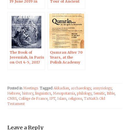
19 June 2019 in
Tour of Ancient
Strasbourg
Judea, 12-13 April
2019
The Book of
Qumran After 70
Jeremiah, in Paris
Years, at the
on Oct 4-5, 2017
Polish Academy
of Sciences in
Paris
Posted in
Meetings
Tagged
Akkadian
,
archaeology
,
assyriology
,
Hebrew
,
history
,
linguistics
,
Mesopotamia
,
philology
,
Semitic
,
Bible
,
CNRS
,
Collège de France
,
IPT
,
Islam
,
religions
,
TaNaKh Old
Testament
Leave a Reply