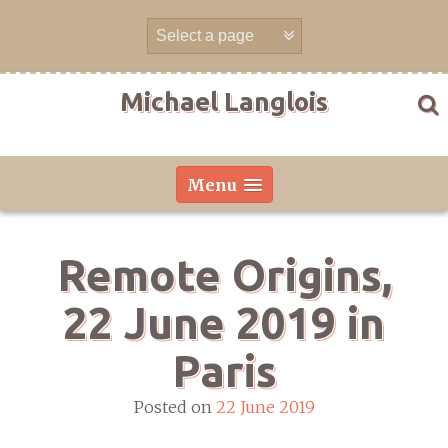
Skip
to
content
Michael Langlois
Menu
Remote Origins,
22 June 2019 in
Paris
Posted on
22 June 2019