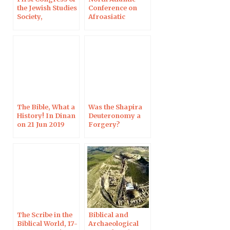
the Jewish Studies
Conference on
Society,
Afroasiatic
Strasbourg, 30
Linguistics, Paris,
June – 2 July 2019
24-26 June 2019
The Bible, What a
Was the Shapira
History! In Dinan
Deuteronomy a
on 21 Jun 2019
Forgery?
Harvard, 3 June
2019
The Scribe in the
Biblical and
Biblical World, 17-
Archaeological