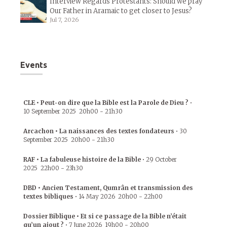
Interview Regards Protestants: Should we pray
Our Father in Aramaic to get closer to Jesus?
Jul 7, 2026
Events
CLE • Peut-on dire que la Bible est la Parole de Dieu ?
•
10 September 2025
20h00
-
21h30
Arcachon • La naissances des textes fondateurs
•
30
September 2025
20h00
-
21h30
RAF • La fabuleuse histoire de la Bible
•
29 October
2025
22h00
-
23h30
DBD • Ancien Testament, Qumrân et transmission des
textes bibliques
•
14 May 2026
20h00
-
22h00
Dossier Biblique • Et si ce passage de la Bible n’était
qu’un ajout ?
•
7 June 2026
19h00
-
20h00