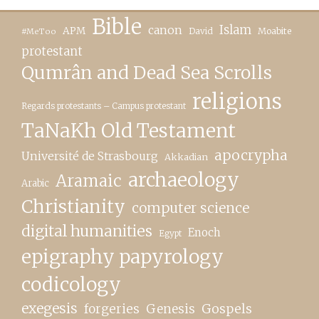
Bible
canon
Islam
APM
David
Moabite
#MeToo
protestant
Qumrân and Dead Sea Scrolls
religions
Regards protestants – Campus protestant
TaNaKh Old Testament
apocrypha
Université de Strasbourg
Akkadian
archaeology
Aramaic
Arabic
Christianity
computer science
digital humanities
Enoch
Egypt
epigraphy papyrology
codicology
exegesis
forgeries
Genesis
Gospels