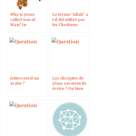
Why is Jesus
Le terme “Allah” a
called Son of
t-il été utilisé par
Man? In
les Chrétiens
Reformation
arabes pré-
Magazine
islamiques ?
Jethro est-il un
Les disciples de
arabe ?
Jésus savaient-ils
écrire ? Ou bien
ont-ils transmis
ses
enseignements à
l’oral ?