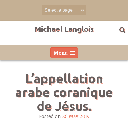
Skip
to
content
Michael Langlois
Menu
L’appellation
arabe coranique
de Jésus.
Posted on
26 May 2019