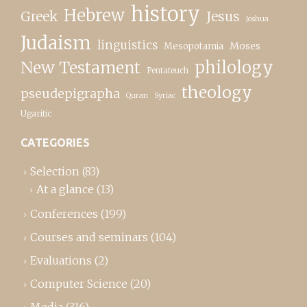
history
Hebrew
Greek
Jesus
Joshua
Judaism
linguistics
Moses
Mesopotamia
New Testament
philology
Pentateuch
theology
pseudepigrapha
Quran
Syriac
Ugaritic
CATEGORIES
Selection
(83)
At a glance
(13)
Conferences
(199)
Courses and seminars
(104)
Evaluations
(2)
Computer Science
(20)
Media
(316)