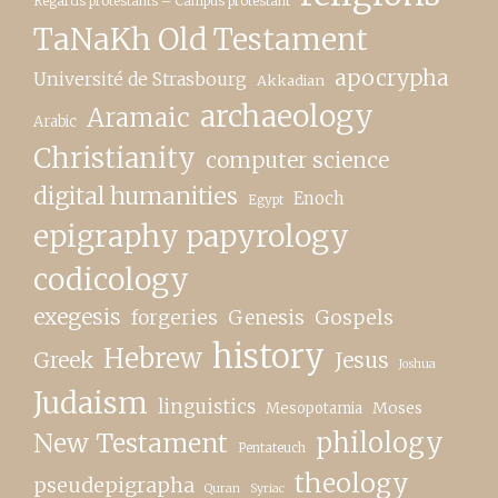
Regards protestants – Campus protestant
TaNaKh Old Testament
apocrypha
Université de Strasbourg
Akkadian
archaeology
Aramaic
Arabic
Christianity
computer science
digital humanities
Enoch
Egypt
epigraphy papyrology
codicology
exegesis
forgeries
Genesis
Gospels
history
Hebrew
Greek
Jesus
Joshua
Judaism
linguistics
Moses
Mesopotamia
New Testament
philology
Pentateuch
theology
pseudepigrapha
Quran
Syriac