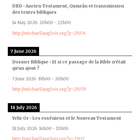
DBD • Ancien Testament, Qumrân et transmission
des textes bibliques
14 May 2026
20h00
-
22h00
http://michaellanglois.org?p=25074
7 June 2026
Dossier Biblique • Et si ce passage de la Bible n’était
qu’un ajout ?
7 June 2026
19h00
-
20h00
http://michaellanglois.org?p=25079
18 July 2026
Yehi-Or • Les esséniens et le Nouveau Testament
18 July 2026
14h00
-
15h00
http://michaellanglois.org?p=25137