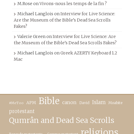
M.Rose
on
Vivons-nous les temps de la fin ?
Michael Langlois
on
Interview for Live Science:
Are the Museum of the Bible’s Dead Sea Scrolls
Fakes?
Valerie Green
on
Interview for Live Science: Are
the Museum of the Bible’s Dead Sea Scrolls Fakes?
Michael Langlois
on
Greek AZERTY Keyboard 1.2
Mac
Bible
canon
Islam
APM
David
Moabite
#MeToo
protestant
Qumrân and Dead Sea Scrolls
religions