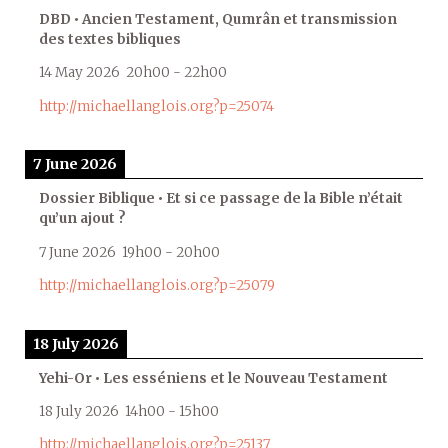
DBD • Ancien Testament, Qumrân et transmission
des textes bibliques
14 May 2026
20h00
-
22h00
http://michaellanglois.org?p=25074
7 June 2026
Dossier Biblique • Et si ce passage de la Bible n’était
qu’un ajout ?
7 June 2026
19h00
-
20h00
http://michaellanglois.org?p=25079
18 July 2026
Yehi-Or • Les esséniens et le Nouveau Testament
18 July 2026
14h00
-
15h00
http://michaellanglois.org?p=25137