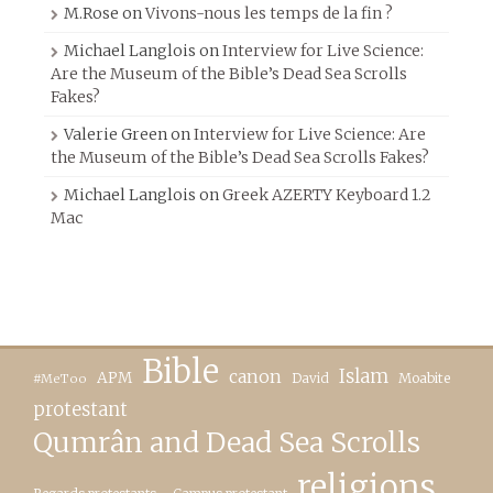
M.Rose
on
Vivons-nous les temps de la fin ?
Michael Langlois
on
Interview for Live Science:
Are the Museum of the Bible’s Dead Sea Scrolls
Fakes?
Valerie Green
on
Interview for Live Science: Are
the Museum of the Bible’s Dead Sea Scrolls Fakes?
Michael Langlois
on
Greek AZERTY Keyboard 1.2
Mac
Bible
canon
Islam
APM
David
Moabite
#MeToo
protestant
Qumrân and Dead Sea Scrolls
religions