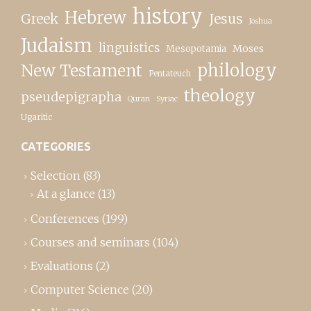
history
Hebrew
Greek
Jesus
Joshua
Judaism
linguistics
Moses
Mesopotamia
New Testament
philology
Pentateuch
theology
pseudepigrapha
Quran
Syriac
Ugaritic
CATEGORIES
Selection
(83)
At a glance
(13)
Conferences
(199)
Courses and seminars
(104)
Evaluations
(2)
Computer Science
(20)