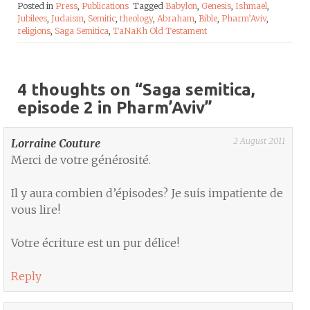
Posted in
Press
,
Publications
Tagged
Babylon
,
Genesis
,
Ishmael
,
Jubilees
,
Judaism
,
Semitic
,
theology
,
Abraham
,
Bible
,
Pharm’Aviv
,
religions
,
Saga Semitica
,
TaNaKh Old Testament
4 thoughts on “
Saga semitica,
episode 2 in Pharm’Aviv
”
2 August 2011
Lorraine Couture
Merci de votre générosité.
Il y aura combien d’épisodes? Je suis impatiente de
vous lire!
Votre écriture est un pur délice!
Reply