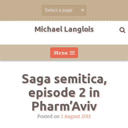
Skip
to
content
Michael Langlois
Menu
Saga semitica,
episode 2 in
Pharm’Aviv
Posted on
1 August 2011