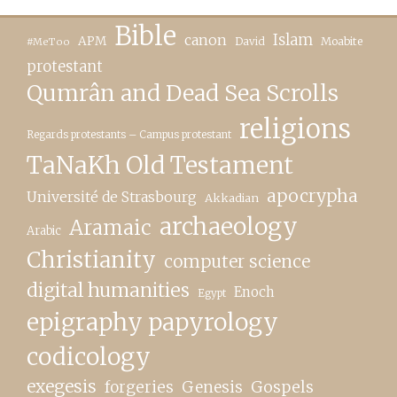
Bible
canon
Islam
APM
David
Moabite
#MeToo
protestant
Qumrân and Dead Sea Scrolls
religions
Regards protestants – Campus protestant
TaNaKh Old Testament
apocrypha
Université de Strasbourg
Akkadian
archaeology
Aramaic
Arabic
Christianity
computer science
digital humanities
Enoch
Egypt
epigraphy papyrology
codicology
exegesis
forgeries
Genesis
Gospels