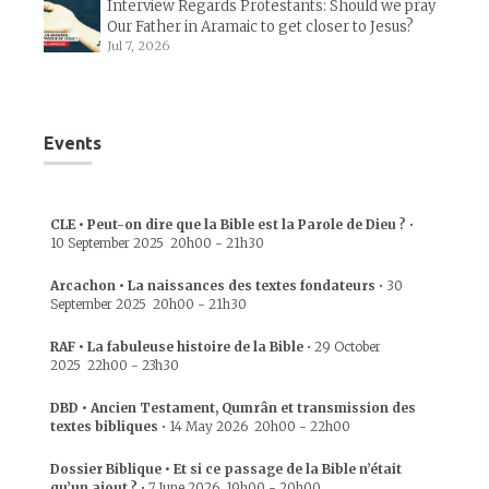
Interview Regards Protestants: Should we pray
Our Father in Aramaic to get closer to Jesus?
Jul 7, 2026
Events
CLE • Peut-on dire que la Bible est la Parole de Dieu ?
•
10 September 2025
20h00
-
21h30
Arcachon • La naissances des textes fondateurs
•
30
September 2025
20h00
-
21h30
RAF • La fabuleuse histoire de la Bible
•
29 October
2025
22h00
-
23h30
DBD • Ancien Testament, Qumrân et transmission des
textes bibliques
•
14 May 2026
20h00
-
22h00
Dossier Biblique • Et si ce passage de la Bible n’était
qu’un ajout ?
•
7 June 2026
19h00
-
20h00